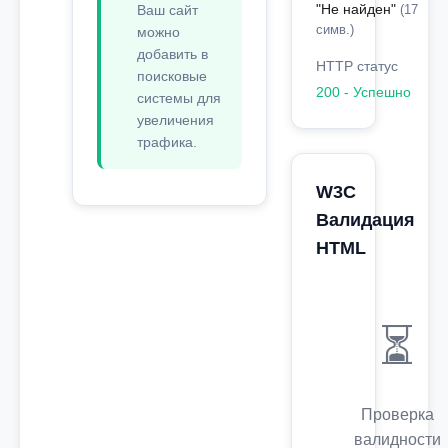
"Не найден"
Ваш сайт
(17
симв.)
можно
добавить в
HTTP статус
поисковые
200 - Успешно
системы для
увеличения
трафика.
W3C
Валидация
HTML
⏳
Проверка
валидности