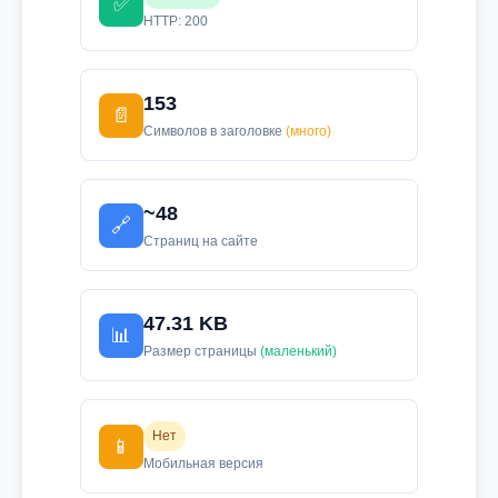
✅
HTTP: 200
153
📄
Символов в заголовке
(много)
~48
🔗
Страниц на сайте
47.31 KB
📊
Размер страницы
(маленький)
Нет
📱
Мобильная версия