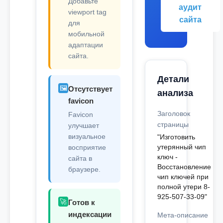
Добавьте
аудит
viewport tag
сайта
для
мобильной
адаптации
сайта.
Детали
🖼️
Отсутствует
анализа
favicon
Заголовок
Favicon
страницы
улучшает
визуальное
"Изготовить
утерянный чип
восприятие
ключ -
сайта в
Восстановление
браузере.
чип ключей при
полной утери 8-
925-507-33-09"
🚀
Готов к
индексации
Мета-описание