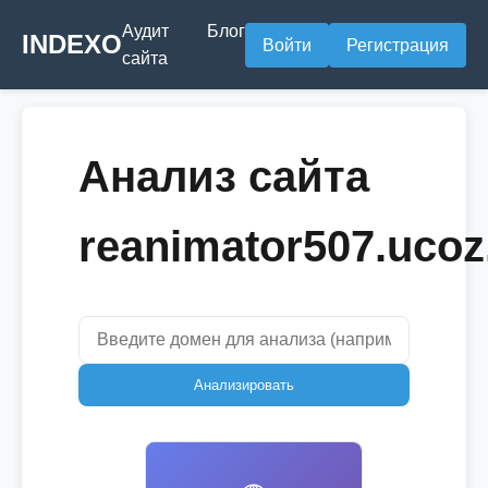
Аудит
Блог
INDEXO
Войти
Регистрация
сайта
Анализ сайта
reanimator507.ucoz
Анализировать