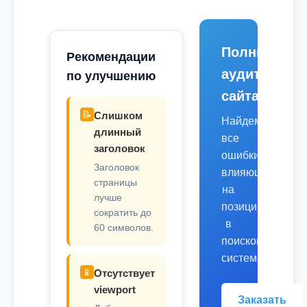
Полный
Рекомендации
аудит
по улучшению
сайта
📝
Слишком
Найдем
длинный
все
заголовок
ошибки,
Заголовок
влияющие
страницы
на
лучше
позиции
сократить до
в
60 символов.
поисковых
системах.
📱
Отсутствует
viewport
Заказать