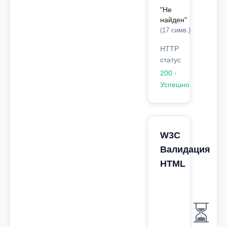
"Не
найден"
(17 симв.)
HTTP
статус
200 -
Успешно
W3C
Валидация
HTML
⏳