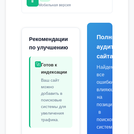
📱
Мобильная версия
Полный
Рекомендации
аудит
по улучшению
сайта
🚀
Готов к
Найдем
индексации
все
Ваш сайт
ошибки,
можно
влияющие
добавить в
на
поисковые
позиции
системы для
в
увеличения
поисковых
трафика.
системах.