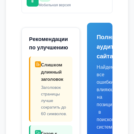
📱
Мобильная версия
Полный
Рекомендации
аудит
по улучшению
сайта
📝
Слишком
Найдем
длинный
все
заголовок
ошибки,
Заголовок
влияющие
страницы
на
лучше
позиции
сократить до
в
60 символов.
поисковых
системах.
🚀
Готов к