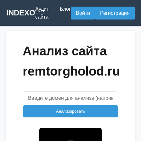
Аудит
Блог
INDEXO
Войти
Регистрация
сайта
Анализ сайта
remtorgholod.ru
Анализировать