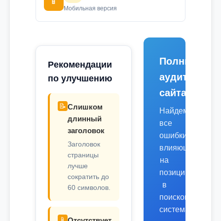
📱
Мобильная версия
Полный
Рекомендации
аудит
по улучшению
сайта
📝
Слишком
Найдем
длинный
все
заголовок
ошибки,
Заголовок
влияющие
страницы
на
лучше
позиции
сократить до
в
60 символов.
поисковых
системах.
📱
Отсутствует