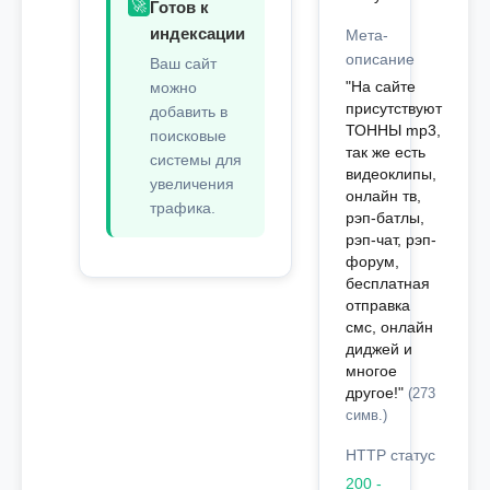
🚀
Готов к
индексации
Мета-
описание
Ваш сайт
"На сайте
можно
присутствуют
добавить в
ТОННЫ mp3,
поисковые
так же есть
системы для
видеоклипы,
увеличения
онлайн тв,
трафика.
рэп-батлы,
рэп-чат, рэп-
форум,
бесплатная
отправка
смс, онлайн
диджей и
многое
другое!"
(273
симв.)
HTTP статус
200 -