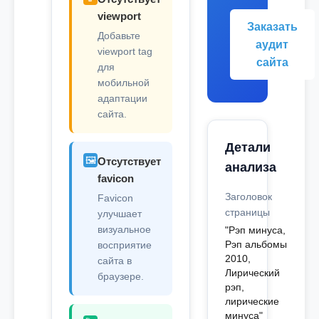
viewport
Заказать
Добавьте
аудит
viewport tag
сайта
для
мобильной
адаптации
сайта.
Детали
🖼️
Отсутствует
анализа
favicon
Заголовок
Favicon
страницы
улучшает
визуальное
"Рэп минуса,
Рэп альбомы
восприятие
2010,
сайта в
Лирический
браузере.
рэп,
лирические
минуса"