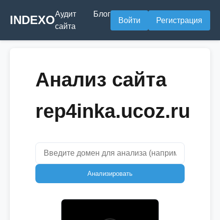
Аудит
Блог
INDEXO
Войти
Регистрация
сайта
Анализ сайта
rep4inka.ucoz.ru
Анализировать