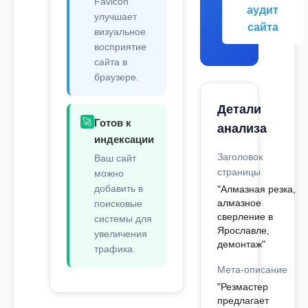
Favicon
аудит
улучшает
сайта
визуальное
восприятие
сайта в
браузере.
Детали
🚀
Готов к
анализа
индексации
Заголовок
Ваш сайт
страницы
можно
добавить в
"Алмазная резка,
алмазное
поисковые
сверление в
системы для
Ярославле,
увеличения
демонтаж"
трафика.
Мета-описание
"Резмастер
предлагает