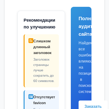
Полный
Рекомендации
аудит
по улучшению
сайта
📝
Слишком
Найдем
длинный
все
заголовок
ошибки,
Заголовок
влияющие
страницы
на
лучше
позиции
сократить до
в
60 символов.
поисковых
системах.
🖼️
Отсутствует
favicon
Заказать