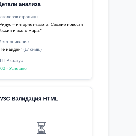
Детали анализа
Заголовок страницы
Ридус – интернет-газета. Свежие новости
оссии и всего мира."
Мета-описание
"Не найден"
(17 симв.)
HTTP статус
200 - Успешно
W3C Валидация HTML
⏳