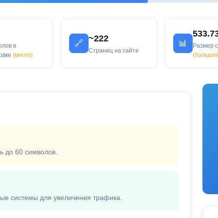
533.7
~222
🔗
📊
олов в
Размер 
Страниц на сайте
ловке
(много)
(большо
ь до 60 символов.
вые системы для увеличения трафика.