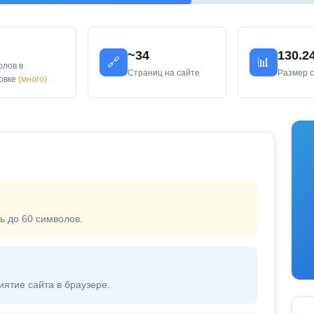
~34
130.2
🔗
📊
олов в
Страниц на сайте
Размер 
ловке
(много)
ь до 60 символов.
иятие сайта в браузере.