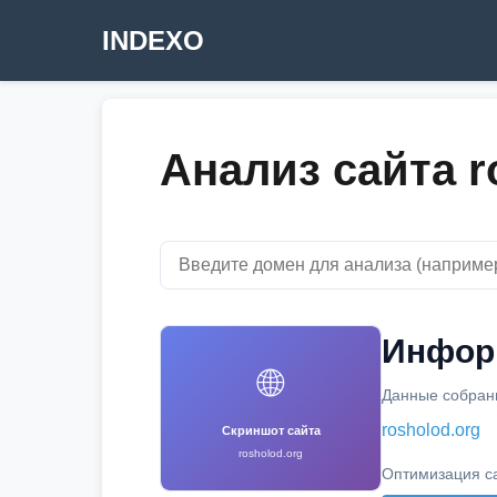
INDEXO
Анализ сайта r
Информ
🌐
Данные собраны
rosholod.org
Скриншот сайта
rosholod.org
Оптимизация с