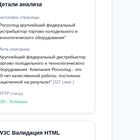
Детали анализа
Заголовок страницы
"Росхолод крупнейший федеральный
дистрибьютор торгово-холодильного и
технологического оборудования"
Мета-описание
"Крупнейший федеральный дистрибьютор
торгово-холодильного и технологического
оборудования. Компания Росхолод - это
30 лет качественной работы, постоянно
нацеленной на результат"
(327 симв.)
HTTP статус
200 - Успешно
W3C Валидация HTML