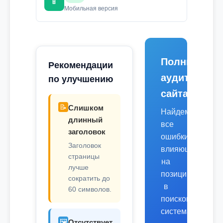
📱
Мобильная версия
Полный
Рекомендации
аудит
по улучшению
сайта
📝
Слишком
Найдем
длинный
все
заголовок
ошибки,
Заголовок
влияющие
страницы
на
лучше
позиции
сократить до
в
60 символов.
поисковых
системах.
🖼️
Отсутствует