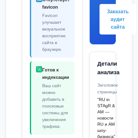
favicon
Заказать
Favicon
аудит
улучшает
сайта
визуальное
восприятие
сайта в
браузере.
Детали
🚀
Готов к
анализа
индексации
Заголовок
Ваш сайт
страницы
можно
добавить в
"RU in
STAgR &
поисковые
AM —
системы для
новости
увеличения
RU и АМ
трафика.
шоу-
бизнеса"