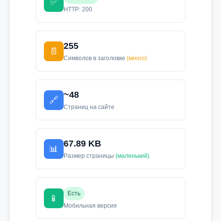
✅
HTTP: 200
255
📄
Символов в заголовке
(много)
~48
🔗
Страниц на сайте
67.89 KB
📊
Размер страницы
(маленький)
Есть
📱
Мобильная версия