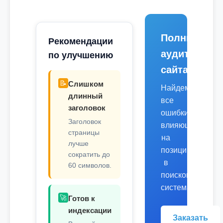
Полный
Рекомендации
аудит
по улучшению
сайта
📝
Слишком
Найдем
длинный
все
заголовок
ошибки,
Заголовок
влияющие
страницы
на
лучше
позиции
сократить до
в
60 символов.
поисковых
системах.
🚀
Готов к
индексации
Заказать