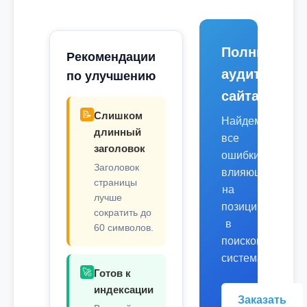
Полный
Рекомендации
аудит
по улучшению
сайта
📝
Слишком
Найдем
длинный
все
заголовок
ошибки,
Заголовок
влияющие
страницы
на
лучше
позиции
сократить до
в
60 символов.
поисковых
системах.
🚀
Готов к
индексации
Заказать