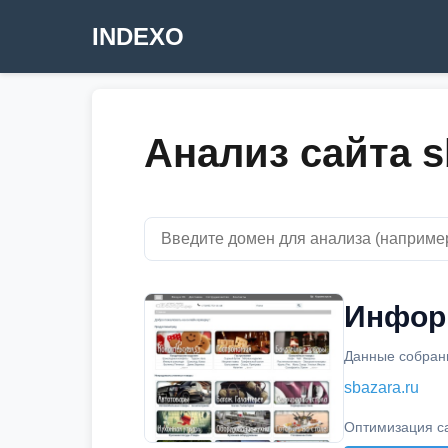
INDEXO
Анализ сайта s
Информ
Данные собраны
sbazara.ru
Оптимизация с