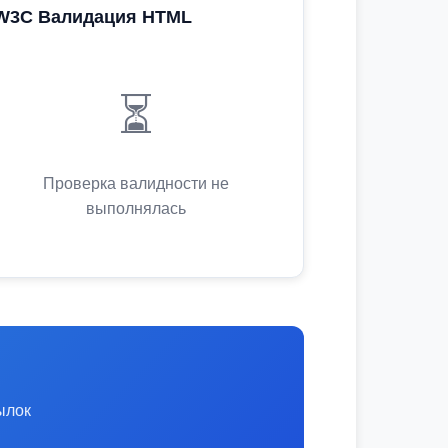
W3C Валидация HTML
⏳
Проверка валидности не
выполнялась
ылок