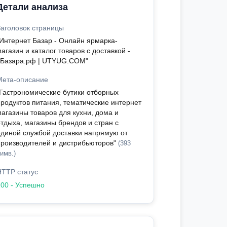
Детали анализа
Заголовок страницы
"Интернет Базар - Онлайн ярмарка-
агазин и каталог товаров с доставкой -
сБазара.рф | UTYUG.COM"
Мета-описание
"Гастрономические бутики отборных
продуктов питания, тематические интернет
магазины товаров для кухни, дома и
отдыха, магазины брендов и стран с
единой службой доставки напрямую от
производителей и дистрибьюторов"
(393
имв.)
HTTP статус
200 - Успешно