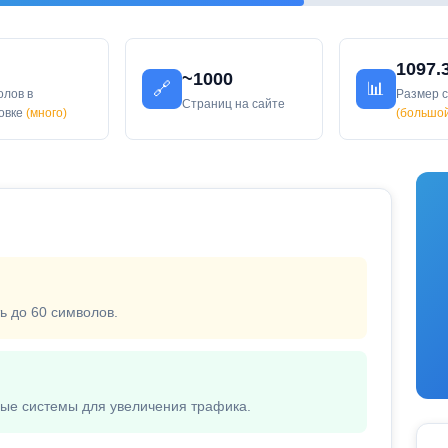
1097.
~1000
🔗
📊
олов в
Размер 
Страниц на сайте
ловке
(много)
(большо
ь до 60 символов.
вые системы для увеличения трафика.