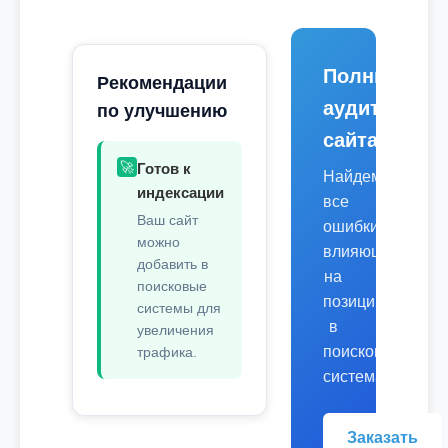
Полный
Рекомендации
аудит
по улучшению
сайта
🚀
Готов к
Найдем
индексации
все
Ваш сайт
ошибки,
можно
влияющие
добавить в
на
поисковые
позиции
системы для
в
увеличения
поисковых
трафика.
системах.
Заказать