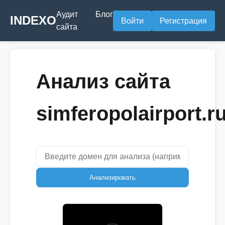
Аудит
Блог
INDEXO
Войти
Регистрация
сайта
Анализ сайта
simferopolairport.r
Анализировать