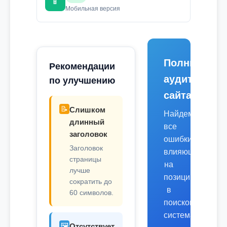
📱
Мобильная версия
Полный
Рекомендации
аудит
по улучшению
сайта
📝
Слишком
Найдем
длинный
все
заголовок
ошибки,
Заголовок
влияющие
страницы
на
лучше
позиции
сократить до
в
60 символов.
поисковых
системах.
🖼️
Отсутствует