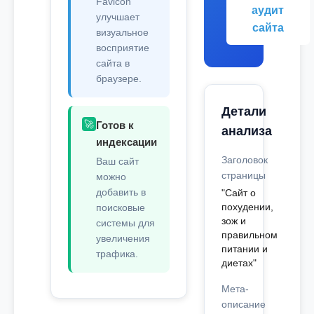
Favicon
аудит
улучшает
сайта
визуальное
восприятие
сайта в
браузере.
Детали
🚀
Готов к
анализа
индексации
Заголовок
Ваш сайт
страницы
можно
добавить в
"Сайт о
похудении,
поисковые
зож и
системы для
правильном
увеличения
питании и
трафика.
диетах"
Мета-
описание