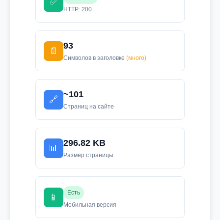
✅
HTTP: 200
93
📄
Символов в заголовке
(много)
~101
🔗
Страниц на сайте
296.82 KB
📊
Размер страницы
Есть
📱
Мобильная версия