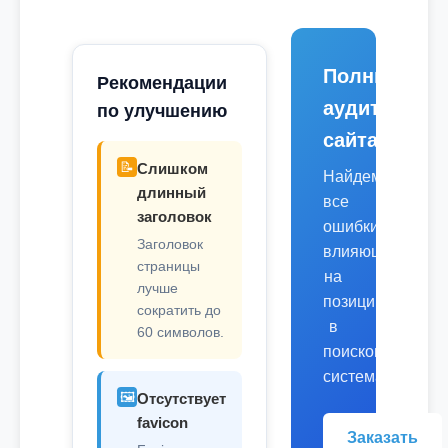
Полный
Рекомендации
аудит
по улучшению
сайта
📝
Слишком
Найдем
длинный
все
заголовок
ошибки,
Заголовок
влияющие
страницы
на
лучше
позиции
сократить до
в
60 символов.
поисковых
системах.
🖼️
Отсутствует
favicon
Заказать