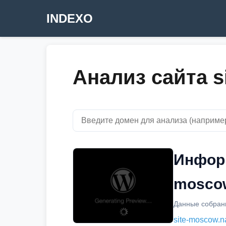
INDEXO
Анализ сайта s
Информ
moscow
Данные собраны
site-moscow.n