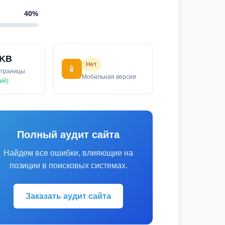
40%
 KB
Нет
📱
страницы
Мобильная версия
ий)
Полный аудит сайта
Найдем все ошибки, влияющие на
позиции в поисковых системах.
Заказать аудит сайта