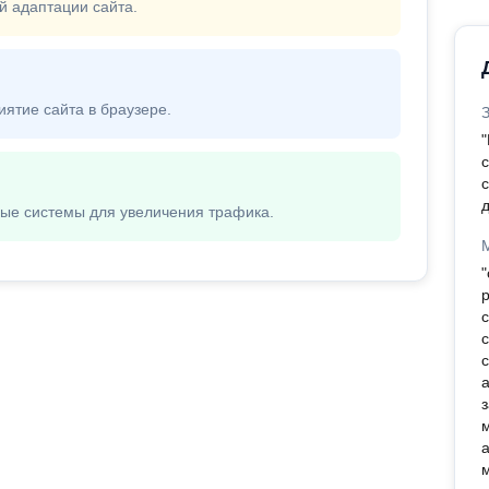
й адаптации сайта.
иятие сайта в браузере.
"
с
д
вые системы для увеличения трафика.