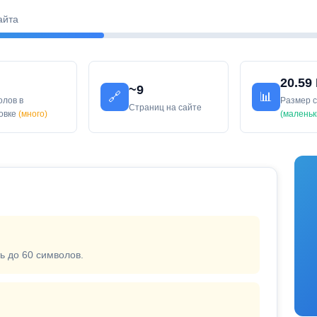
айта
20.59
~9
🔗
📊
олов в
Размер 
Страниц на сайте
ловке
(много)
(маленьк
ь до 60 символов.