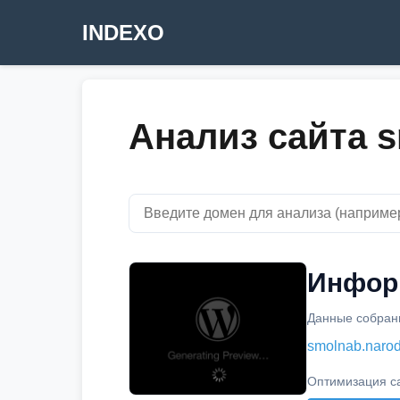
INDEXO
Анализ сайта s
Информ
Данные собраны
smolnab.narod
Оптимизация с