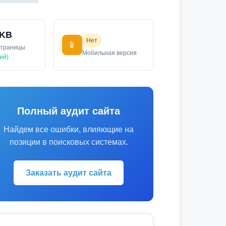
 KB
Нет
📱
страницы
Мобильная версия
ий)
Полный аудит сайта
Найдем все ошибки, влияющие на
позиции в поисковых системах.
Заказать аудит сайта