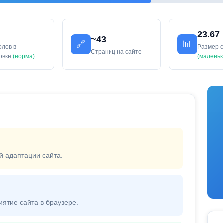
23.67
~43
🔗
📊
олов в
Размер 
Страниц на сайте
ловке
(норма)
(маленьк
й адаптации сайта.
иятие сайта в браузере.