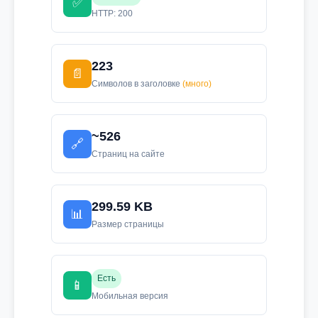
✅
HTTP: 200
223
📄
Символов в заголовке
(много)
~526
🔗
Страниц на сайте
299.59 KB
📊
Размер страницы
Есть
📱
Мобильная версия