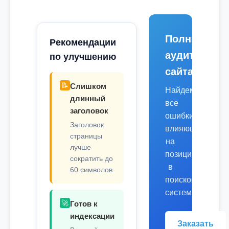
Полный
Рекомендации
аудит
по улучшению
сайта
📝
Слишком
Найдем
длинный
все
заголовок
ошибки,
Заголовок
влияющие
страницы
на
лучше
позиции
сократить до
в
60 символов.
поисковых
системах.
🚀
Готов к
индексации
Заказать