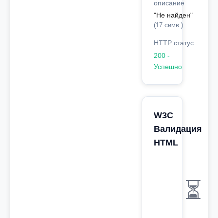
описание
"Не найден"
(17 симв.)
HTTP статус
200 -
Успешно
W3C
Валидация
HTML
⏳