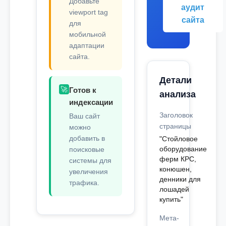
Добавьте
аудит
viewport tag
сайта
для
мобильной
адаптации
сайта.
Детали
🚀
Готов к
анализа
индексации
Заголовок
Ваш сайт
страницы
можно
добавить в
"Стойловое
оборудование
поисковые
ферм КРС,
системы для
конюшен,
увеличения
денники для
трафика.
лошадей
купить"
Мета-