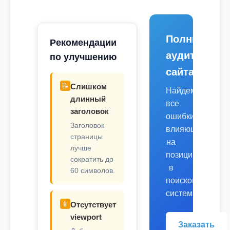
Полный
Рекомендации
аудит
по улучшению
сайта
📝
Слишком
Найдем
длинный
все
заголовок
ошибки,
Заголовок
влияющие
страницы
на
лучше
позиции
сократить до
в
60 символов.
поисковых
системах.
📱
Отсутствует
viewport
Заказать