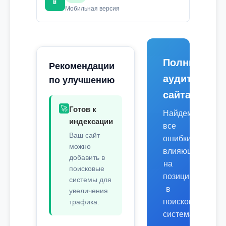
📱
Мобильная версия
Полный
Рекомендации
аудит
по улучшению
сайта
🚀
Готов к
Найдем
индексации
все
Ваш сайт
ошибки,
можно
влияющие
добавить в
на
поисковые
позиции
системы для
в
увеличения
поисковых
трафика.
системах.