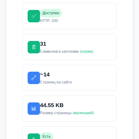
Доступен
✅
HTTP: 200
31
📄
Символов в заголовке
(норма)
~14
🔗
Страниц на сайте
44.55 KB
📊
Размер страницы
(маленький)
Есть