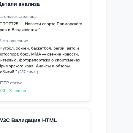
Детали анализа
Заголовок страницы
"СПОРТ25 — Новости спорта Приморского
края и Владивостока"
Мета-описание
Футбол, хоккей, баскетбол, регби, авто и
мотоспорт, бокс, MMA — свежие новости,
интервью, фоторепортажи о спортсменах
Приморского края. Анонсы и обзоры
событий."
(287 симв.)
HTTP статус
200 - Успешно
W3C Валидация HTML