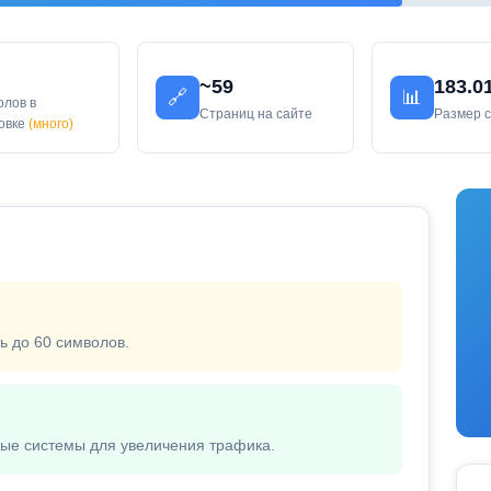
~59
183.0
🔗
📊
олов в
Страниц на сайте
Размер 
ловке
(много)
ь до 60 символов.
вые системы для увеличения трафика.