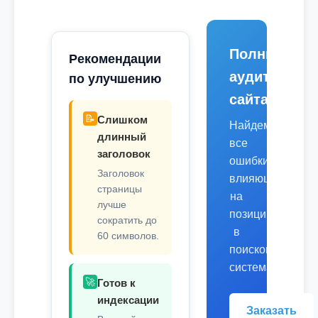
Полный
Рекомендации
аудит
по улучшению
сайта
📝
Слишком
Найдем
длинный
все
заголовок
ошибки,
Заголовок
влияющие
страницы
на
лучше
позиции
сократить до
в
60 символов.
поисковых
системах.
🚀
Готов к
индексации
Заказать