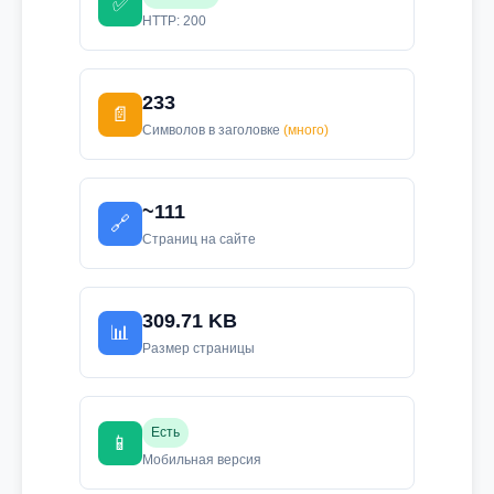
✅
HTTP: 200
233
📄
Символов в заголовке
(много)
~111
🔗
Страниц на сайте
309.71 KB
📊
Размер страницы
Есть
📱
Мобильная версия