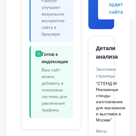
Favicon
аудит
улучшает
сайта
визуальное
восприятие
сайта в
браузере.
Детали
🚀
Готов к
анализа
индексации
Заголовок
Ваш сайт
страницы
можно
добавить в
"СТЕНД-М
Рекламные
поисковые
стенды
системы для
изготовление
увеличения
для магазинов
трафика.
и выставок в
Москве"
Мета-