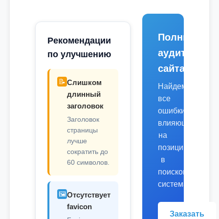
Полный
Рекомендации
аудит
по улучшению
сайта
📝
Слишком
Найдем
длинный
все
заголовок
ошибки,
Заголовок
влияющие
страницы
на
лучше
позиции
сократить до
в
60 символов.
поисковых
системах.
🖼️
Отсутствует
favicon
Заказать