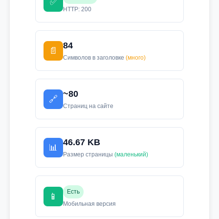
✅
HTTP: 200
84
📄
Символов в заголовке
(много)
~80
🔗
Страниц на сайте
46.67 KB
📊
Размер страницы
(маленький)
Есть
📱
Мобильная версия