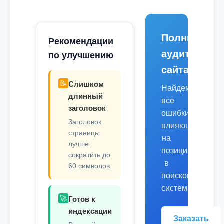
Полный
Рекомендации
аудит
по улучшению
сайта
📝
Слишком
Найдем
длинный
все
заголовок
ошибки,
Заголовок
влияющие
страницы
на
лучше
позиции
сократить до
в
60 символов.
поисковых
системах.
🚀
Готов к
индексации
Заказать