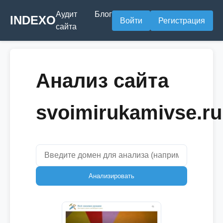
Аудит
Блог
INDEXO
Войти
Регистрация
сайта
Анализ сайта
svoimirukamivse.ru
Анализировать