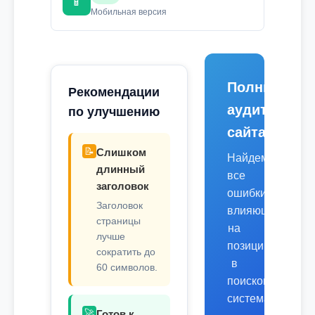
📱
Мобильная версия
Полный
Рекомендации
аудит
по улучшению
сайта
📝
Слишком
Найдем
длинный
все
заголовок
ошибки,
Заголовок
влияющие
страницы
на
лучше
позиции
сократить до
в
60 символов.
поисковых
системах.
🚀
Готов к