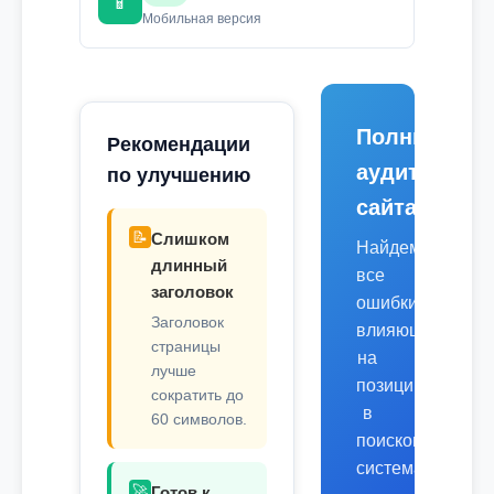
📱
Мобильная версия
Полный
Рекомендации
аудит
по улучшению
сайта
📝
Слишком
Найдем
длинный
все
заголовок
ошибки,
Заголовок
влияющие
страницы
на
лучше
позиции
сократить до
в
60 символов.
поисковых
системах.
🚀
Готов к