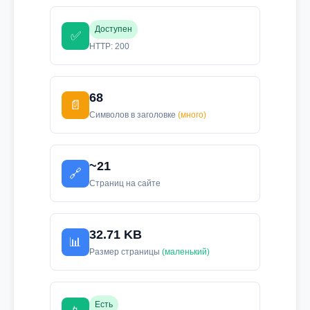
Доступен
✅
HTTP: 200
68
📄
Символов в заголовке
(много)
~21
🔗
Страниц на сайте
32.71 KB
📊
Размер страницы
(маленький)
Есть