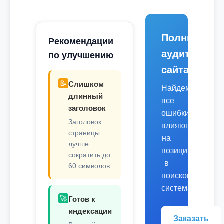
Полный
Рекомендации
аудит
по улучшению
сайта
📝
Слишком
Найдем
длинный
все
заголовок
ошибки,
Заголовок
влияющие
страницы
на
лучше
позиции
сократить до
в
60 символов.
поисковых
системах.
🚀
Готов к
индексации
Заказать