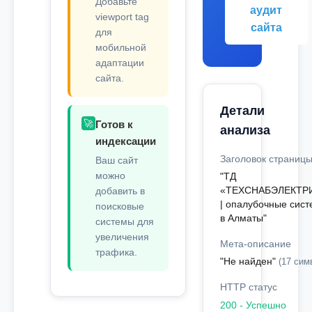
Добавьте
аудит
viewport tag
сайта
для
мобильной
адаптации
сайта.
Детали
🚀
Готов к
анализа
индексации
Заголовок страниц
Ваш сайт
можно
"ТД
«ТЕХСНАБЭЛЕКТР
добавить в
| опалубочные сис
поисковые
в Алматы"
системы для
увеличения
Мета-описание
трафика.
"Не найден"
(17 симв
HTTP статус
200 - Успешно