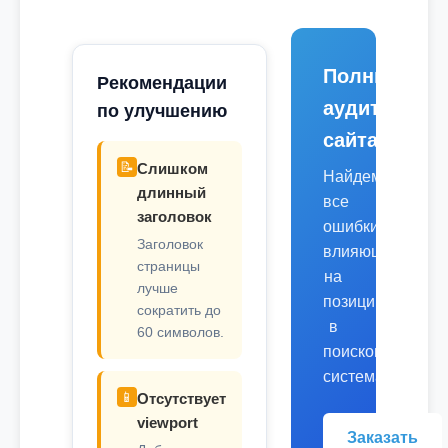
Полный
Рекомендации
аудит
по улучшению
сайта
📝
Слишком
Найдем
длинный
все
заголовок
ошибки,
Заголовок
влияющие
страницы
на
лучше
позиции
сократить до
в
60 символов.
поисковых
системах.
📱
Отсутствует
viewport
Заказать