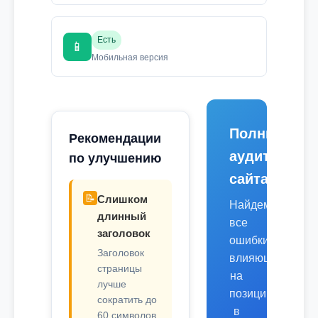
Есть
📱
Мобильная версия
Полный
Рекомендации
аудит
по улучшению
сайта
📝
Слишком
Найдем
длинный
все
заголовок
ошибки,
Заголовок
влияющие
страницы
на
лучше
позиции
сократить до
в
60 символов.