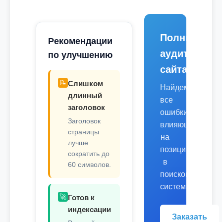
Полный
Рекомендации
аудит
по улучшению
сайта
📝
Слишком
Найдем
длинный
все
заголовок
ошибки,
Заголовок
влияющие
страницы
на
лучше
позиции
сократить до
в
60 символов.
поисковых
системах.
🚀
Готов к
индексации
Заказать