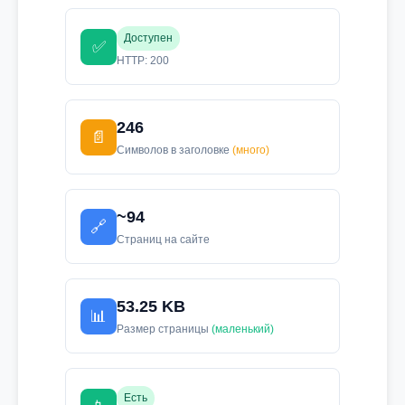
Доступен
✅
HTTP: 200
246
📄
Символов в заголовке
(много)
~94
🔗
Страниц на сайте
53.25 KB
📊
Размер страницы
(маленький)
Есть