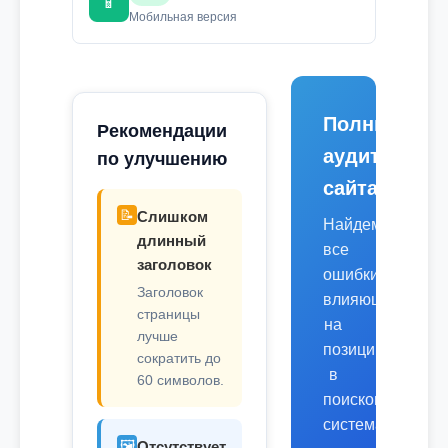
📱
Мобильная версия
Полный
Рекомендации
аудит
по улучшению
сайта
📝
Слишком
Найдем
длинный
все
заголовок
ошибки,
Заголовок
влияющие
страницы
на
лучше
позиции
сократить до
в
60 символов.
поисковых
системах.
🖼️
Отсутствует