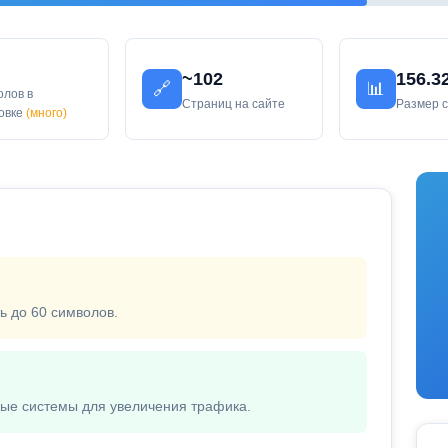
~102
156.3
🔗
📊
олов в
Страниц на сайте
Размер 
ловке
(много)
ь до 60 символов.
вые системы для увеличения трафика.