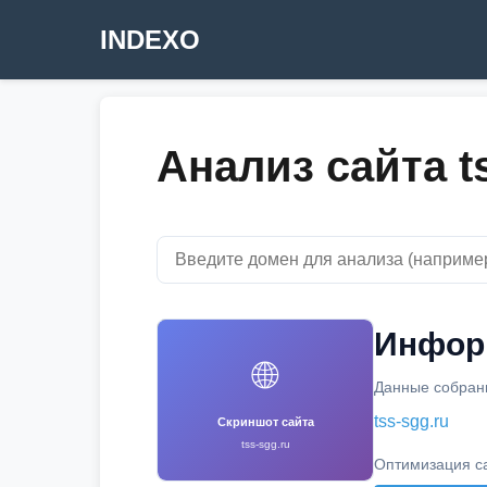
INDEXO
Анализ сайта t
Информ
🌐
Данные собраны
tss-sgg.ru
Скриншот сайта
tss-sgg.ru
Оптимизация с