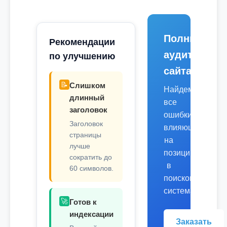
Полный
Рекомендации
аудит
по улучшению
сайта
📝
Слишком
Найдем
длинный
все
заголовок
ошибки,
Заголовок
влияющие
страницы
на
лучше
позиции
сократить до
в
60 символов.
поисковых
системах.
🚀
Готов к
индексации
Заказать