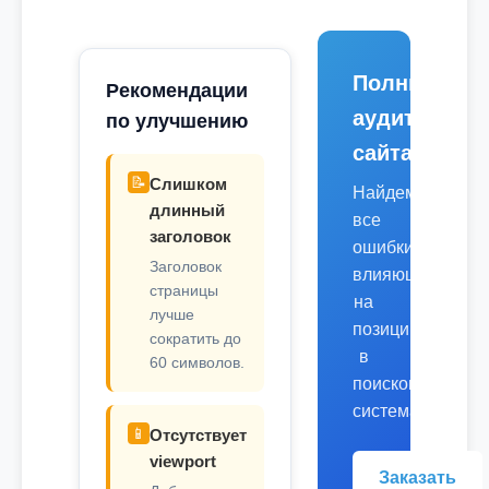
Полный
Рекомендации
аудит
по улучшению
сайта
📝
Слишком
Найдем
длинный
все
заголовок
ошибки,
Заголовок
влияющие
страницы
на
лучше
позиции
сократить до
в
60 символов.
поисковых
системах.
📱
Отсутствует
viewport
Заказать