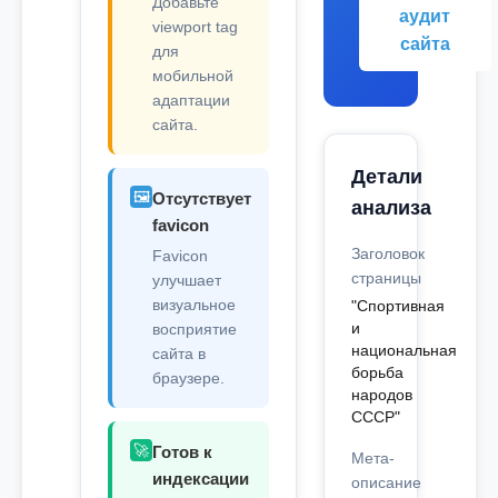
Добавьте
аудит
viewport tag
сайта
для
мобильной
адаптации
сайта.
Детали
🖼️
Отсутствует
анализа
favicon
Заголовок
Favicon
страницы
улучшает
визуальное
"Спортивная
и
восприятие
национальная
сайта в
борьба
браузере.
народов
СССР"
🚀
Готов к
Мета-
индексации
описание