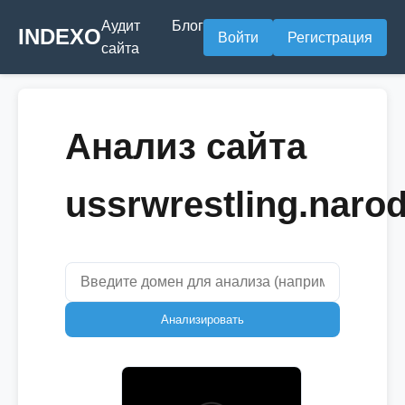
Аудит
Блог
INDEXO
Войти
Регистрация
сайта
Анализ сайта
ussrwrestling.narod
Анализировать