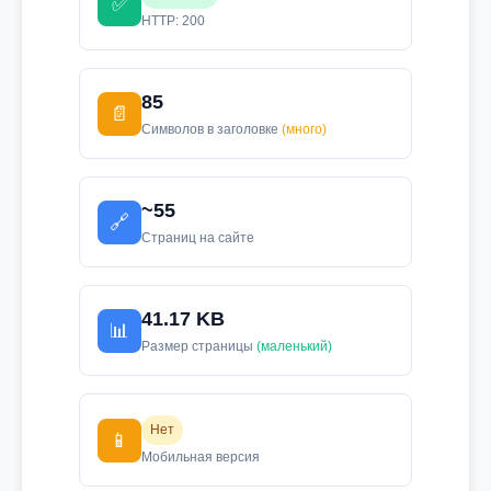
✅
HTTP: 200
85
📄
Символов в заголовке
(много)
~55
🔗
Страниц на сайте
41.17 KB
📊
Размер страницы
(маленький)
Нет
📱
Мобильная версия