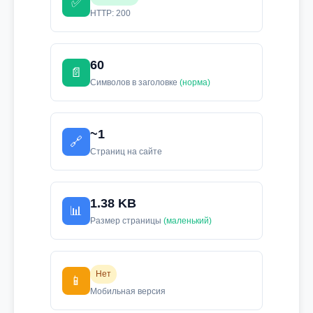
✅
HTTP: 200
60
📄
Символов в заголовке
(норма)
~1
🔗
Страниц на сайте
1.38 KB
📊
Размер страницы
(маленький)
Нет
📱
Мобильная версия