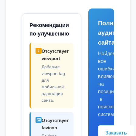
Полный
Рекомендации
аудит
по улучшению
сайта
📱
Отсутствует
Найдем
viewport
все
Добавьте
ошибки,
viewport tag
влияющие
для
на
мобильной
позиции
адаптации
в
сайта.
поисковых
системах.
🖼️
Отсутствует
favicon
Заказать