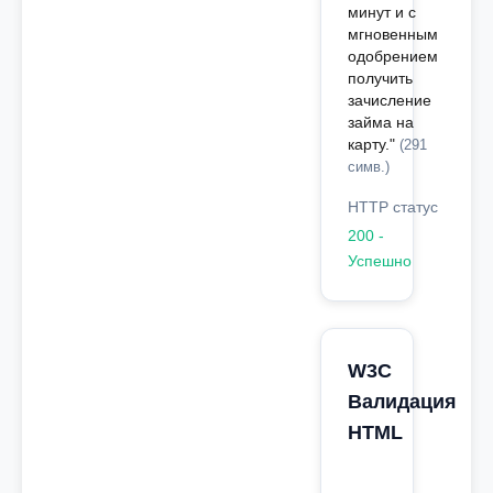
минут и с
мгновенным
одобрением
получить
зачисление
займа на
карту."
(291
симв.)
HTTP статус
200 -
Успешно
W3C
Валидация
HTML