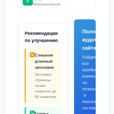
📱
Мобильная версия
Полный
Рекомендации
аудит
по улучшению
сайта
📝
Слишком
Найдем
длинный
все
заголовок
ошибки,
Заголовок
влияющие
страницы
на
лучше
позиции
сократить до
в
60 символов.
поисковых
системах.
🚀
Готов к