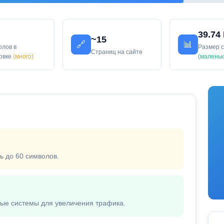
39.74
~15
🔗
📊
олов в
Размер 
Страниц на сайте
ловке
(много)
(маленьк
ь до 60 символов.
вые системы для увеличения трафика.