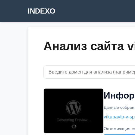
INDEXO
Анализ сайта v
Информ
Данные собраны
vikupavto-v-sp
Оптимизация с