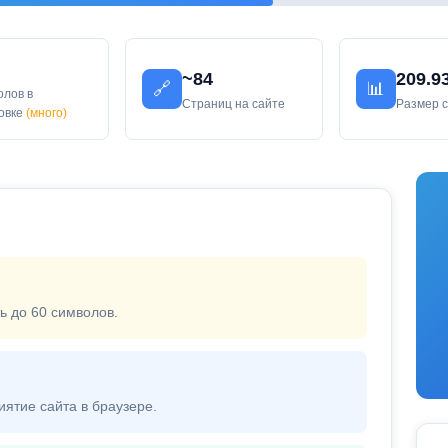
~84
209.9
🔗
📊
олов в
Страниц на сайте
Размер 
ловке
(много)
ь до 60 символов.
иятие сайта в браузере.