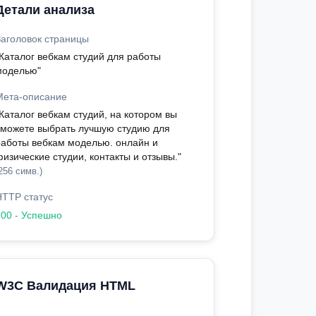
Детали анализа
Заголовок страницы
"Каталог вебкам студий для работы
моделью"
Мета-описание
Каталог вебкам студий, на котором вы
сможете выбрать лучшую студию для
работы вебкам моделью. онлайн и
изические студии, контакты и отзывы."
256 симв.)
HTTP статус
200 - Успешно
W3C Валидация HTML