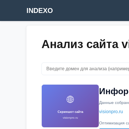
INDEXO
Анализ сайта v
Информ
🌐
Данные собраны
visionpro.ru
Скриншот сайта
visionpro.ru
Оптимизация с