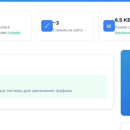
6.5 K
~3
🔗
📊
олов в
Размер 
Страниц на сайте
ловке
(норма)
(маленьк
вые системы для увеличения трафика.