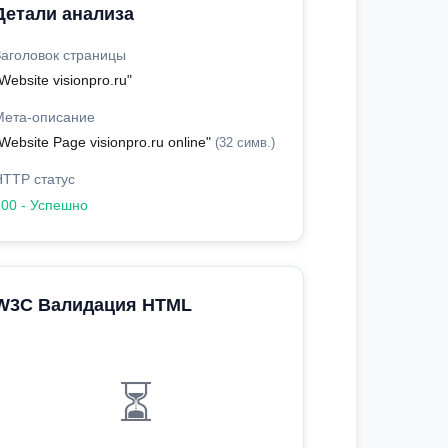
Детали анализа
Заголовок страницы
Website visionpro.ru"
Мета-описание
Website Page visionpro.ru online"
(32 симв.)
HTTP статус
200 - Успешно
W3C Валидация HTML
⏳