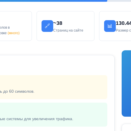
~38
130.4
🔗
📊
олов в
Страниц на сайте
Размер 
ловке
(много)
ь до 60 символов.
вые системы для увеличения трафика.