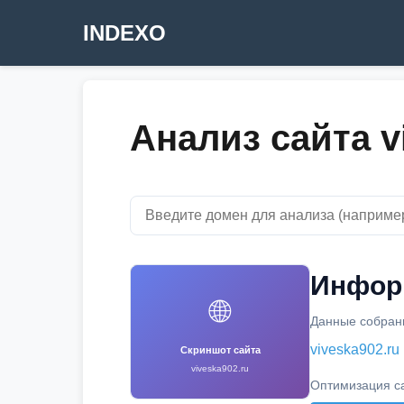
INDEXO
Анализ сайта v
Информ
🌐
Данные собраны
viveska902.ru
Скриншот сайта
viveska902.ru
Оптимизация с