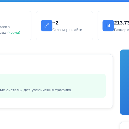
~2
213.7
🔗
📊
олов в
Страниц на сайте
Размер 
ловке
(норма)
вые системы для увеличения трафика.