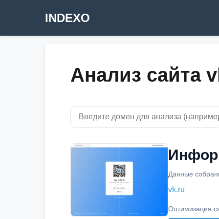
INDEXO
Анализ сайта v
Информ
Данные собраны
vk.ru
Оптимизация с