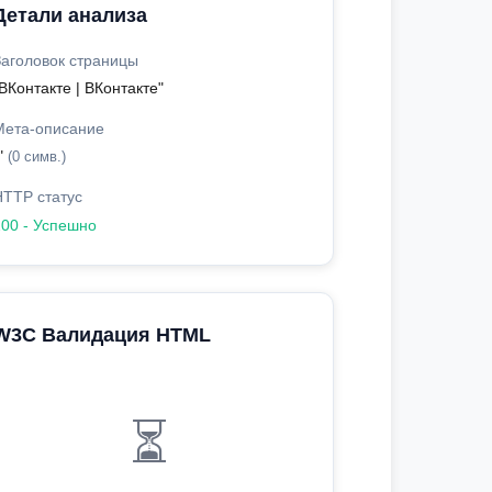
Детали анализа
Заголовок страницы
ВКонтакте | ВКонтакте"
Мета-описание
"
(0 симв.)
HTTP статус
200 - Успешно
W3C Валидация HTML
⏳