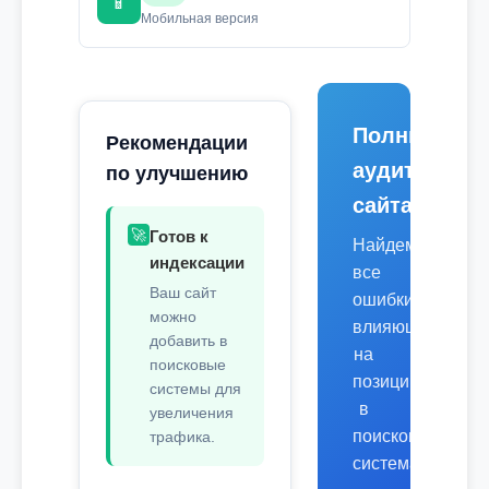
📱
Мобильная версия
Полный
Рекомендации
аудит
по улучшению
сайта
🚀
Готов к
Найдем
индексации
все
Ваш сайт
ошибки,
можно
влияющие
добавить в
на
поисковые
позиции
системы для
в
увеличения
поисковых
трафика.
системах.