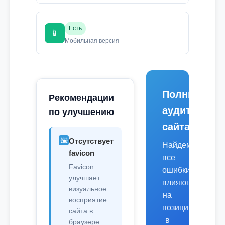
Есть
📱
Мобильная версия
Полный
Рекомендации
аудит
по улучшению
сайта
🖼️
Отсутствует
Найдем
favicon
все
Favicon
ошибки,
улучшает
влияющие
визуальное
на
восприятие
позиции
сайта в
в
браузере.