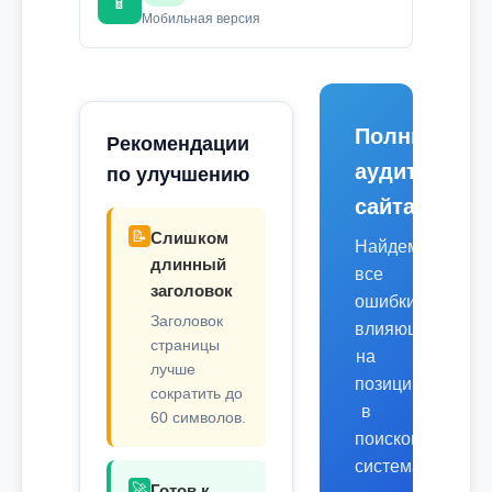
📱
Мобильная версия
Полный
Рекомендации
аудит
по улучшению
сайта
📝
Слишком
Найдем
длинный
все
заголовок
ошибки,
Заголовок
влияющие
страницы
на
лучше
позиции
сократить до
в
60 символов.
поисковых
системах.
🚀
Готов к