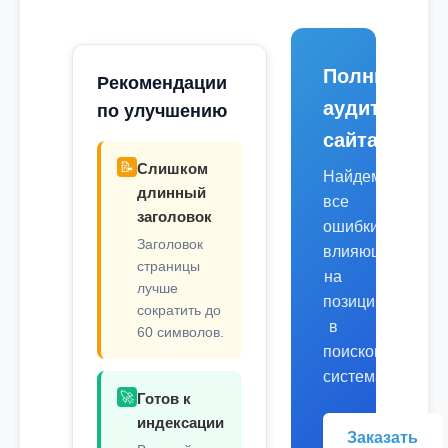
Полный
Рекомендации
аудит
по улучшению
сайта
📝
Слишком
Найдем
длинный
все
заголовок
ошибки,
Заголовок
влияющие
страницы
на
лучше
позиции
сократить до
в
60 символов.
поисковых
системах.
🚀
Готов к
индексации
Заказать