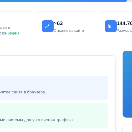
~63
144.7
🔗
📊
олов в
Страниц на сайте
Размер 
ловке
(норма)
иятие сайта в браузере.
вые системы для увеличения трафика.