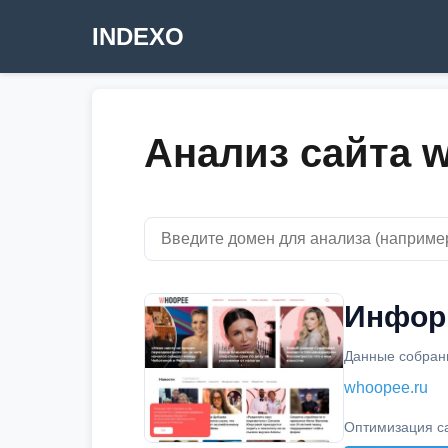
INDEXO
Анализ сайта 
Информ
Данные собраны
whoopee.ru
Оптимизация с