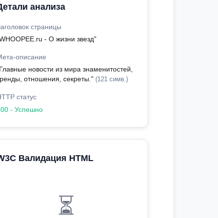
Детали анализа
Заголовок страницы
"WHOOPEE.ru - О жизни звезд"
Мета-описание
"Главные новости из мира знаменитостей,
тренды, отношения, секреты."
(121 симв.)
HTTP статус
200 - Успешно
W3C Валидация HTML
⏳