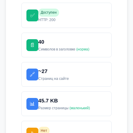
Доступен
✅
HTTP: 200
40
📄
Символов в заголовке
(норма)
~27
🔗
Страниц на сайте
45.7 KB
📊
Размер страницы
(маленький)
Нет