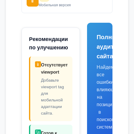
📱
Мобильная версия
Полный
Рекомендации
аудит
по улучшению
сайта
📱
Отсутствует
Найдем
viewport
все
Добавьте
ошибки,
viewport tag
влияющие
для
на
мобильной
позиции
адаптации
в
сайта.
поисковых
системах.
🚀
Готов к