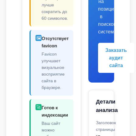
на
лучше
позиции
сократить до
в
60 символов.
поисковых
системах.
🖼️
Отсутствует
favicon
Заказать
Favicon
аудит
улучшает
сайта
визуальное
восприятие
сайта в
браузере.
Детали
🚀
Готов к
анализа
индексации
Заголовок
Ваш сайт
страницы
можно