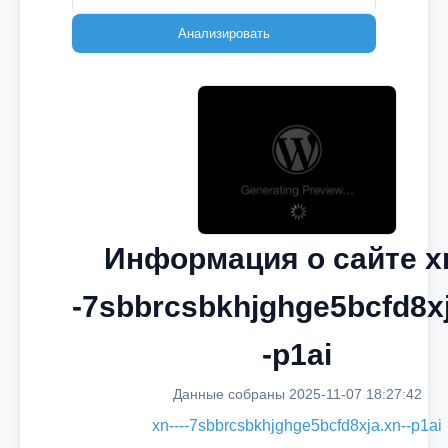
Анализировать
Информация о сайте xn
-7sbbrcsbkhjghge5bcfd8xj
-p1ai
Данные собраны 2025-11-07 18:27:42
xn----7sbbrcsbkhjghge5bcfd8xja.xn--p1ai