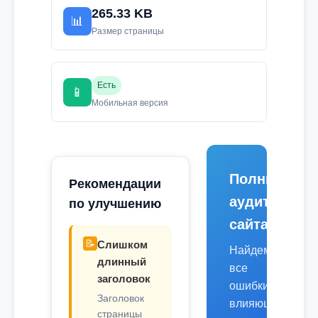
265.33 KB
📊
Размер страницы
Есть
📱
Мобильная версия
Полный
Рекомендации
аудит
по улучшению
сайта
📝
Слишком
Найдем
длинный
все
заголовок
ошибки,
Заголовок
влияющие
страницы