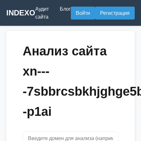
Аудит
Блог
INDEXO
Войти
Регистрация
сайта
Анализ сайта
xn---
-7sbbrcsbkhjghge5b
-p1ai