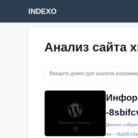
INDEXO
Анализ сайта xn
Информ
-8sbifc
Данные собраны
xn----8sbifcv4