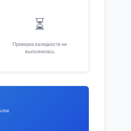
⏳
Проверка валидности не
выполнялась
ылок