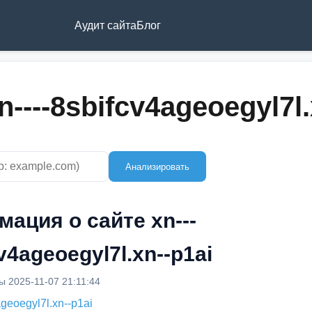
Аудит сайта
Блог
----8sbifcv4ageoegyl7l.
Анализировать
ация о сайте xn---
v4ageoegyl7l.xn--p1ai
 2025-11-07 21:11:44
ageoegyl7l.xn--p1ai