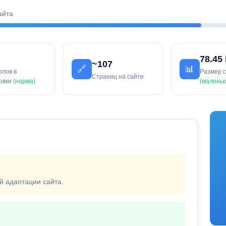
айта
78.45
~107
🔗
📊
олов в
Размер 
Страниц на сайте
ловке
(норма)
(маленьк
й адаптации сайта.