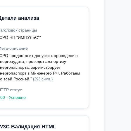
Детали анализа
Заголовок страницы
"СРО НП "ИМПУЛЬС""
Мета-описание
"СРО предоставит допуски к проведению
энергоаудита, проведет экспертизу
энергопаспорта, зарегистрирует
энергопаспорт в Минэнерго РФ. Работаем
со всей Россией."
(293 симв.)
HTTP статус
200 - Успешно
W3C Валидация HTML