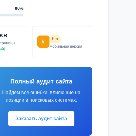
80%
 KB
Нет
📱
страницы
Мобильная версия
ий)
Полный аудит сайта
Найдем все ошибки, влияющие на
позиции в поисковых системах.
Заказать аудит сайта