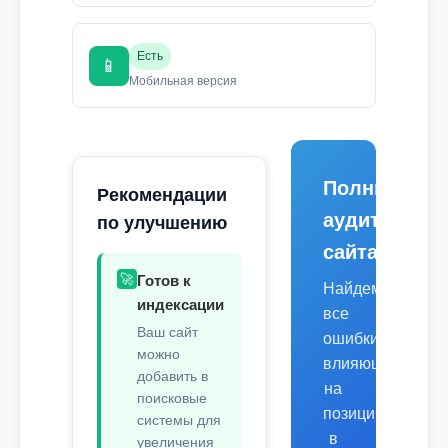
Есть
📱
Мобильная версия
Полный
Рекомендации
аудит
по улучшению
сайта
🚀
Готов к
Найдем
индексации
все
Ваш сайт
ошибки,
можно
влияющие
добавить в
на
поисковые
позиции
системы для
в
увеличения