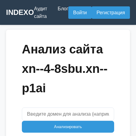
Аудит
Блог
INDEXO
Войти
Регистрация
сайта
Анализ сайта
xn--4-8sbu.xn--
p1ai
Анализировать