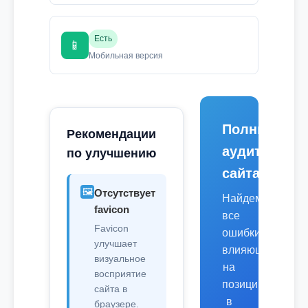
Есть
📱
Мобильная версия
Полный
Рекомендации
аудит
по улучшению
сайта
🖼️
Отсутствует
Найдем
favicon
все
Favicon
ошибки,
улучшает
влияющие
визуальное
на
восприятие
позиции
сайта в
в
браузере.