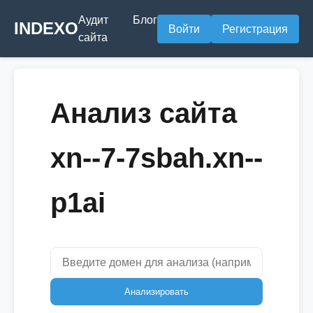
Аудит
Блог
INDEXO
Войти
Регистрация
сайта
Анализ сайта
xn--7-7sbah.xn--
p1ai
Анализировать